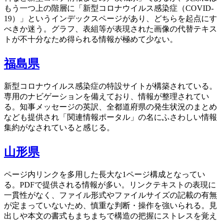
もう一つ上の階層に「新型コロナウイルス感染症（COVID-
19）」というインデックスページがあり、どちらを起点にす
べきか迷う。グラフ、表組等が表現された画像の代替テキス
トが不十分なため得られる情報が極めて少ない。
福島県
新型コロナウイルス感染症の特設サイトが構築されている。
専用のナビゲーションを備えており、情報が整理されてい
る。知事メッセージの英訳、全都道府県の発生状況のまとめ
なども提供され「関連情報ポータル」の名にふさわしい情報
集約がなされていると感じる。
山形県
ページ内リンクを多用した長大な1ページ構成となってい
る。PDFで提供される情報が多い。リンクテキストの表現に
一貫性がなく、ファイル形式やファイルサイズの記載の有無
が定まっていないため、慎重な判断・操作を強いられる。見
出しや本文の書式もまちまちで構造の把握にストレスを覚え