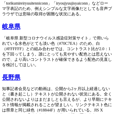
「torikumireiryuuitenniconn」「iryoujyuujisyaiconn」などロー
マ字表記のため、例えシンプルな文字画像だとしても音声ブ
ラウザでは意味の取得が困難な状況にある。
岐阜県
「岐阜県 新型コロナウイルス感染症対策サイト」で用いら
れている水色がとても淡い色（#70C7EA）のため、白
（#FFFFFF）との組み合わせでは、コントラスト比が2.0：1
を下回ってしまう。誰にとっても見やすい配色とは思えない
ので、より高いコントラストが確保できるよう配色の見直し
を検討してほしい。
長野県
知事記者会見などの動画は、公開から2ヶ月以上経過しない
と（書き起こし）テキストが公開されない状況にある。全く
公開されないよりはまだましとも言えるが、より早期にテキ
スト情報が掲載されることが望ましい。リンクテキスト色に
は県章と同じ緑色（#18844F）が用いられている。JIS X