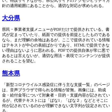
い。特設サイトながら、県公式サイトのアクセシビリティ方
針の適用範囲にあることから、適切な対応が求められる。
大分県
県民・事業者支援メニューがPDFだけで提供されている。書
式が定まっていたり、紙面での提供を前提としたものである
なら、まだ理解の余地はあるが、ここで提供されている情報
はテキストが中心の表組ばかりであり、HTMLで提供できな
い理由はないように思われる。PDFでの提供自体が常に悪で
あるとは言えないが、適切な用法・表現でコンテンツが提供
されることを望む。
熊本県
「新型コロナウイルス感染症に伴う主な支援一覧」のページ
は、音声ブラウザで得られる情報が皆無。画像には、助成
金・給付金等について対象者・目的・支援内容が記されてい
るが、代替テキストには「ばな1」「ばな２」などとそこに
何が記されているのかが理解できない文字列が設定されてい
る。