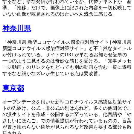
するなど丁寧な発信が行われているが、代替テキストが「基
準」「推移」だけで、画像上に記された内容を一切反映して
いない画像が散見されるのはたいへん残念に感じる。
神奈川県
「神奈川県 新型コロナウイルス感染症対策サイト | 神奈川県
新型コロナウイルス感染症対策サイト」と不自然なタイトル
が付けられている。サイトのURLが単なるお知らせ記事の
一つのように見えるのは奇妙な感じを受ける。「知事メッセ
ージ動画」のリンクをたどっても別の動画を含む一覧に遷移
するなど細かなズレが生じている点は要改善。
東京都
オープンデータを用いた新型コロナウイルス感染症対策サイ
トの先駆け。公式・非公式の別はあれど、多くの他団体でこ
の派生サイトを作成・公開するに至っている。他言語や「や
さしいにほんご」での情報提供が行われているものの、言葉
が置き換わらない箇所が見られるなど改善を要する部分も散
見される。