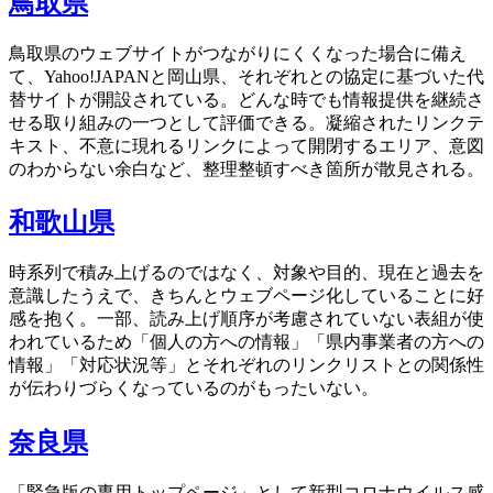
鳥取県
鳥取県のウェブサイトがつながりにくくなった場合に備え
て、Yahoo!JAPANと岡山県、それぞれとの協定に基づいた代
替サイトが開設されている。どんな時でも情報提供を継続さ
せる取り組みの一つとして評価できる。凝縮されたリンクテ
キスト、不意に現れるリンクによって開閉するエリア、意図
のわからない余白など、整理整頓すべき箇所が散見される。
和歌山県
時系列で積み上げるのではなく、対象や目的、現在と過去を
意識したうえで、きちんとウェブページ化していることに好
感を抱く。一部、読み上げ順序が考慮されていない表組が使
われているため「個人の方への情報」「県内事業者の方への
情報」「対応状況等」とそれぞれのリンクリストとの関係性
が伝わりづらくなっているのがもったいない。
奈良県
「緊急版の専用トップページ」として新型コロナウイルス感