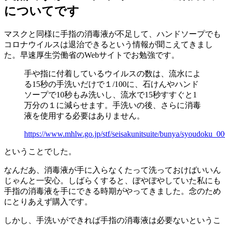
についてです
マスクと同様に手指の消毒液が不足して、ハンドソープでも
コロナウイルスは退治できるという情報が聞こえてきまし
た。早速厚生労働省のWebサイトでお勉強です。
手や指に付着しているウイルスの数は、流水によ
る15秒の手洗いだけで１/100に、石けんやハンド
ソープで10秒もみ洗いし、流水で15秒すすぐと1
万分の１に減らせます。手洗いの後、さらに消毒
液を使用する必要はありません。
https://www.mhlw.go.jp/stf/seisakunitsuite/bunya/syoudoku_0
ということでした。
なんだあ、消毒液が手に入らなくたって洗っておけばいいん
じゃんと一安心。しばらくすると、ぼやぼやしていた私にも
手指の消毒液を手にできる時期がやってきました。念のため
にとりあえず購入です。
しかし、手洗いができれば手指の消毒液は必要ないというこ