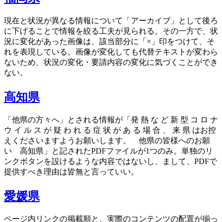
現在と状況が異なる情報について「アーカイブ」として後ろ
に下げることで情報を絞る工夫が見られる。その一方で、状
況に変化があった画像は、該当部分に「×」印をつけて、そ
れを表現している。画像が変化しても代替テキストが変わら
ないため、状況の変化・要請内容の変化に気づくことができ
ない。
高知県
「他県の方々へ」とされる情報が「発 熱 な ど 新 型 コ ロ ナ
ウ イ ル ス が 疑 わ れ る 症 状 が あ る 場 合 、 来 県 はお控
えくださいますようお願いします。 他県の皆様へのお願
い 高知県」と記されたPDFファイルが1つのみ。単独のリ
ンクボタンを設けるような内容ではないし、まして、PDFで
提供すべき理由は皆無と言っていい。
愛媛県
ページ内リンクの掲載順と、実際のコンテンツの配置が揃っ