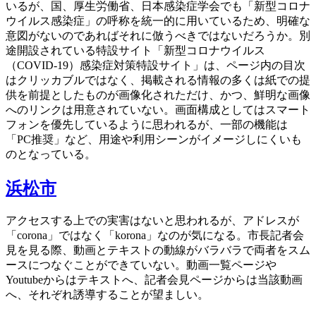
いるが、国、厚生労働省、日本感染症学会でも「新型コロナ
ウイルス感染症」の呼称を統一的に用いているため、明確な
意図がないのであればそれに倣うべきではないだろうか。別
途開設されている特設サイト「新型コロナウイルス
（COVID-19）感染症対策特設サイト」は、ページ内の目次
はクリッカブルではなく、掲載される情報の多くは紙での提
供を前提としたものが画像化されただけ、かつ、鮮明な画像
へのリンクは用意されていない。画面構成としてはスマート
フォンを優先しているように思われるが、一部の機能は
「PC推奨」など、用途や利用シーンがイメージしにくいも
のとなっている。
浜松市
アクセスする上での実害はないと思われるが、アドレスが
「corona」ではなく「korona」なのが気になる。市長記者会
見を見る際、動画とテキストの動線がバラバラで両者をスム
ースにつなぐことができていない。動画一覧ページや
Youtubeからはテキストへ、記者会見ページからは当該動画
へ、それぞれ誘導することが望ましい。