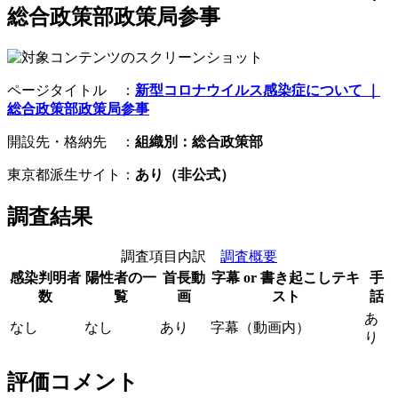
総合政策部政策局参事
ページタイトル ：
新型コロナウイルス感染症について ｜
総合政策部政策局参事
開設先・格納先 ：
組織別：総合政策部
東京都派生サイト：
あり（非公式）
調査結果
調査項目内訳
調査概要
感染判明者
陽性者の一
首長動
字幕 or 書き起こしテキ
手
数
覧
画
スト
話
あ
なし
なし
あり
字幕（動画内）
り
評価コメント