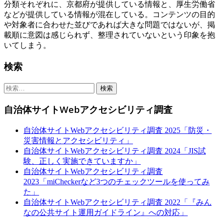
分類それぞれに、京都府が提供している情報と、厚生労働省
などが提供している情報が混在している。コンテンツの目的
や対象者に合わせた並びであれば大きな問題ではないが、掲
載順に意図は感じられず、整理されていないという印象を抱
いてしまう。
Sidebar
検索
検
索:
自治体サイトWebアクセシビリティ調査
自治体サイトWebアクセシビリティ調査 2025「防災・
災害情報とアクセシビリティ」
自治体サイトWebアクセシビリティ調査 2024「JIS試
験、正しく実施できていますか」
自治体サイトWebアクセシビリティ調査
2023「miCheckerなど3つのチェックツールを使ってみ
た」
自治体サイトWebアクセシビリティ調査 2022「『みん
なの公共サイト運用ガイドライン』への対応」