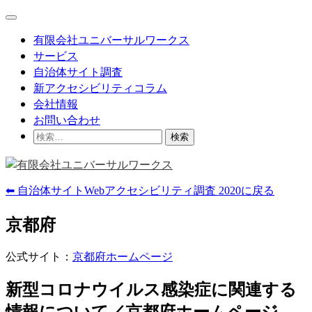
Skip
Main
to
Menu
content
有限会社ユニバーサルワークス
サービス
自治体サイト調査
新アクセシビリティコラム
会社情報
お問い合わせ
検
索:
⬅ 自治体サイトWebアクセシビリティ調査 2020に戻る
京都府
公式サイト：
京都府ホームページ
新型コロナウイルス感染症に関連する
情報について／京都府ホームページ