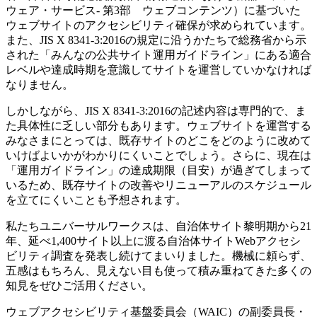
ウェア・サービス- 第3部 ウェブコンテンツ）に基づいた
ウェブサイトのアクセシビリティ確保が求められています。
また、JIS X 8341-3:2016の規定に沿うかたちで総務省から示
された「みんなの公共サイト運用ガイドライン」にある適合
レベルや達成時期を意識してサイトを運営していかなければ
なりません。
しかしながら、JIS X 8341-3:2016の記述内容は専門的で、ま
た具体性に乏しい部分もあります。ウェブサイトを運営する
みなさまにとっては、既存サイトのどこをどのように改めて
いけばよいかがわかりにくいことでしょう。さらに、現在は
「運用ガイドライン」の達成期限（目安）が過ぎてしまって
いるため、既存サイトの改善やリニューアルのスケジュール
を立てにくいことも予想されます。
私たちユニバーサルワークスは、自治体サイト黎明期から21
年、延べ1,400サイト以上に渡る自治体サイトWebアクセシ
ビリティ調査を発表し続けてまいりました。機械に頼らず、
五感はもちろん、見えない目も使って積み重ねてきた多くの
知見をぜひご活用ください。
ウェブアクセシビリティ基盤委員会（WAIC）の副委員長・