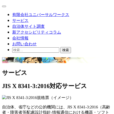
Skip
Main
to
Menu
content
有限会社ユニバーサルワークス
サービス
自治体サイト調査
新アクセシビリティコラム
会社情報
お問い合わせ
検
索:
サービス
JIS X 8341-3:2016対応サービス
自治体、省庁などの公的機関には、JIS X 8341-3:2016（高齢
者・障害者等配慮設計指針-情報通信における機器・ソフト