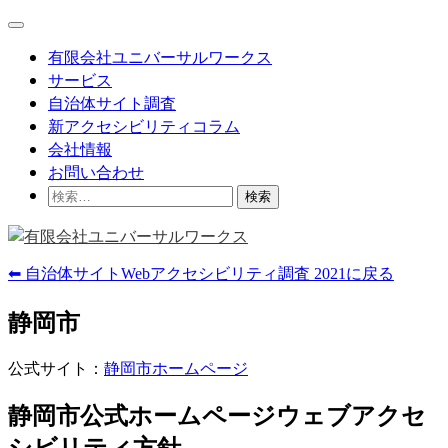
Skip
Main
to
Menu
content
有限会社ユニバーサルワークス
サービス
自治体サイト調査
新アクセシビリティコラム
会社情報
お問い合わせ
検
索:
⬅ 自治体サイトWebアクセシビリティ調査 2021に戻る
静岡市
公式サイト：
静岡市ホームページ
静岡市公式ホームページウェブアクセ
シビリティ方針