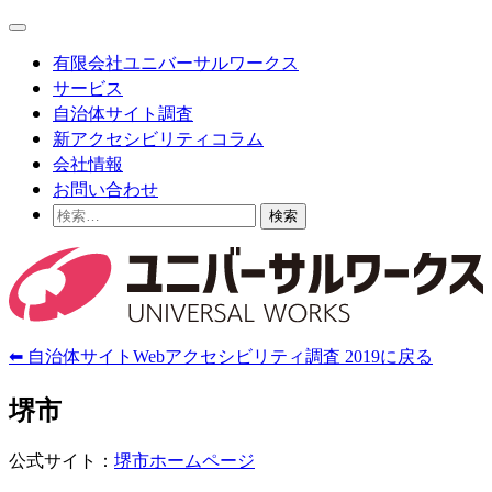
Skip
Main
to
Menu
content
有限会社ユニバーサルワークス
サービス
自治体サイト調査
新アクセシビリティコラム
会社情報
お問い合わせ
検
索:
⬅ 自治体サイトWebアクセシビリティ調査 2019に戻る
堺市
公式サイト：
堺市ホームページ