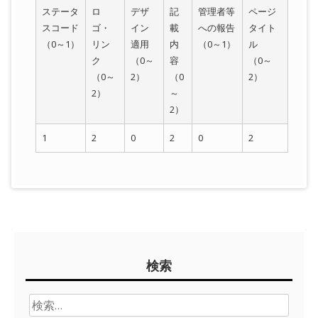
ステータ
ロ
デザ
記
管理者等
ページ
スコード
ゴ・
イン
載
への報告
タイト
（0～1）
リン
適用
内
（0～1）
ル
ク
（0～
容
（0～
（0～
2）
（0
2）
2）
～
2）
1
2
0
2
0
2
Sidebar
検索
検