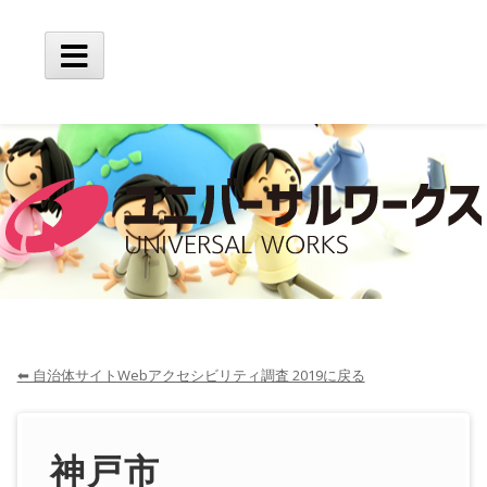
Skip
to
content
Main
Menu
⬅ 自治体サイトWebアクセシビリティ調査 2019に戻る
神戸市