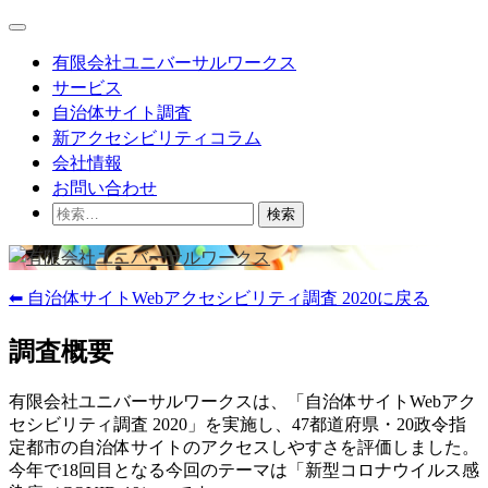
Skip
Main
to
Menu
content
有限会社ユニバーサルワークス
サービス
自治体サイト調査
新アクセシビリティコラム
会社情報
お問い合わせ
検
索:
⬅ 自治体サイトWebアクセシビリティ調査 2020に戻る
調査概要
有限会社ユニバーサルワークスは、「自治体サイトWebアク
セシビリティ調査 2020」を実施し、47都道府県・20政令指
定都市の自治体サイトのアクセスしやすさを評価しました。
今年で18回目となる今回のテーマは「新型コロナウイルス感