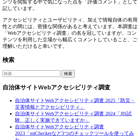
ンツを閲覧する中で気になった点を「評価コメント」として
記しています。
アクセシビリティとユーザビリティ、加えて情報自体の有用
性との間には、密接な関係があると考えています。本調査は
「Webアクセシビリティ調査」の名を冠していますが、コン
テンツを利用した立場から幅広くコメントしていること、ご
理解いただけると幸いです。
Sidebar
検索
検
索:
自治体サイトWebアクセシビリティ調査
自治体サイトWebアクセシビリティ調査 2025「防災・
災害情報とアクセシビリティ」
自治体サイトWebアクセシビリティ調査 2024「JIS試
験、正しく実施できていますか」
自治体サイトWebアクセシビリティ調査
2023「miCheckerなど3つのチェックツールを使ってみ
た」