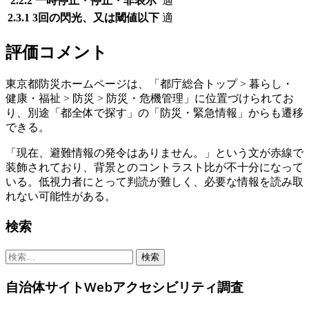
2.2.2 一時停止・停止・非表示
適
2.3.1 3回の閃光、又は閾値以下
適
評価コメント
東京都防災ホームページは、「都庁総合トップ > 暮らし・
健康・福祉 > 防災 > 防災・危機管理」に位置づけられてお
り、別途「都全体で探す」の「防災・緊急情報」からも遷移
できる。
「現在、避難情報の発令はありません。」という文が赤線で
装飾されており、背景とのコントラスト比が不十分になって
いる。低視力者にとって判読が難しく、必要な情報を読み取
れない可能性がある。
Sidebar
検索
検
索:
自治体サイトWebアクセシビリティ調査