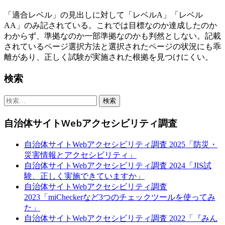
「適合レベル」の見出しに対して「レベルA」「レベル
AA」のみ記されている。これでは目標なのか達成したのか
わからず、準拠なのか一部準拠なのかも判然としない。記載
されているページ選択方法と選択されたページの状況にも乖
離があり、正しく試験が実施された根拠を見つけにくい。
Sidebar
検索
検
索:
自治体サイトWebアクセシビリティ調査
自治体サイトWebアクセシビリティ調査 2025「防災・
災害情報とアクセシビリティ」
自治体サイトWebアクセシビリティ調査 2024「JIS試
験、正しく実施できていますか」
自治体サイトWebアクセシビリティ調査
2023「miCheckerなど3つのチェックツールを使ってみ
た」
自治体サイトWebアクセシビリティ調査 2022「『みん