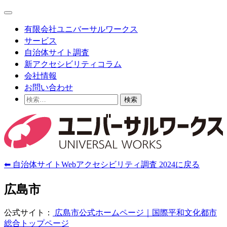
Skip
Main
to
Menu
content
有限会社ユニバーサルワークス
サービス
自治体サイト調査
新アクセシビリティコラム
会社情報
お問い合わせ
検
索:
⬅ 自治体サイトWebアクセシビリティ調査 2024に戻る
広島市
公式サイト：
広島市公式ホームページ｜国際平和文化都市
総合トップページ