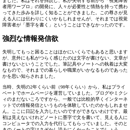
ました。私はそれを拝読し、私が失明する前から「視覚障害
者用ワープロ」の開発に、人々が必要性と情熱を持って携わ
ってきた歩みを詳しく知ることができました。この尊さが見
える人には伝わりにくいかもしれませんが、それまでは視覚
障害者が「墨字を書く」ということはできなかったのです。
強烈な情報発信欲
失明してもっと困ることはほかにいくらでもあると思います
が、意外にも私がつらく感じたのは文字が書けない、文章が
書けないということでした。筆記具やノートへの執着は大変
なもので、それまでの暮らしや職業がいかなるものであった
かを思い知らされました。
当時、失明の2年くらい前（98年くらい）から、私はプライ
ベートでホームページを運営していました。ブログやミクシ
ィのまだないころですから、一般では比較的早くインターネ
ットでの情報発信というものを体験していたのかもしれませ
ん。ここに日記を入力したいのですができないわけです。最
初は見えないけれどノートに墨字で文を書いて、見える人に
コンピュータでの入力を代行してもらっていました。そのと
きのノートの字はさぞかし読みにくかったことでしょう。