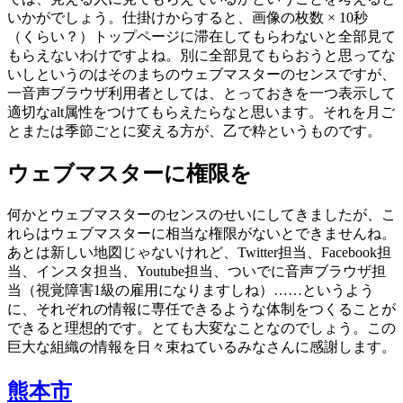
いかがでしょう。仕掛けからすると、画像の枚数 × 10秒
（くらい？）トップページに滞在してもらわないと全部見て
もらえないわけですよね。別に全部見てもらおうと思ってな
いしというのはそのまちのウェブマスターのセンスですが、
一音声ブラウザ利用者としては、とっておきを一つ表示して
適切なalt属性をつけてもらえたらなと思います。それを月ご
とまたは季節ごとに変える方が、乙で粋というものです。
ウェブマスターに権限を
何かとウェブマスターのセンスのせいにしてきましたが、こ
れらはウェブマスターに相当な権限がないとできませんね。
あとは新しい地図じゃないけれど、Twitter担当、Facebook担
当、インスタ担当、Youtube担当、ついでに音声ブラウザ担
当（視覚障害1級の雇用になりますしね）……というよう
に、それぞれの情報に専任できるような体制をつくることが
できると理想的です。とても大変なことなのでしょう。この
巨大な組織の情報を日々束ねているみなさんに感謝します。
熊本市