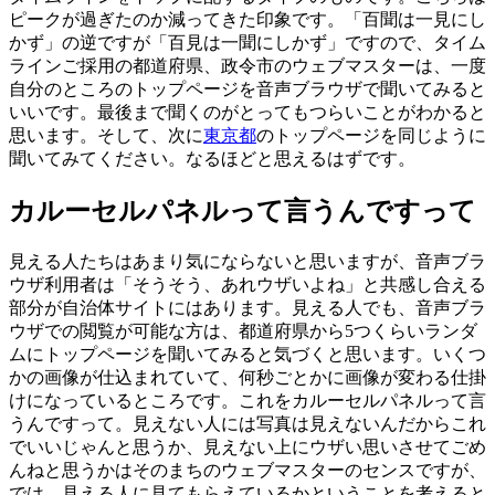
ピークが過ぎたのか減ってきた印象です。「百聞は一見にし
かず」の逆ですが「百見は一聞にしかず」ですので、タイム
ラインご採用の都道府県、政令市のウェブマスターは、一度
自分のところのトップページを音声ブラウザで聞いてみると
いいです。最後まで聞くのがとってもつらいことがわかると
思います。そして、次に
東京都
のトップページを同じように
聞いてみてください。なるほどと思えるはずです。
カルーセルパネルって言うんですって
見える人たちはあまり気にならないと思いますが、音声ブラ
ウザ利用者は「そうそう、あれウザいよね」と共感し合える
部分が自治体サイトにはあります。見える人でも、音声ブラ
ウザでの閲覧が可能な方は、都道府県から5つくらいランダ
ムにトップページを聞いてみると気づくと思います。いくつ
かの画像が仕込まれていて、何秒ごとかに画像が変わる仕掛
けになっているところです。これをカルーセルパネルって言
うんですって。見えない人には写真は見えないんだからこれ
でいいじゃんと思うか、見えない上にウザい思いさせてごめ
んねと思うかはそのまちのウェブマスターのセンスですが、
では、見える人に見てもらえているかということを考えると