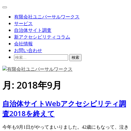
Skip
Main
to
Menu
content
有限会社ユニバーサルワークス
サービス
自治体サイト調査
新アクセシビリティコラム
会社情報
お問い合わせ
検
索:
月:
2018年9月
自治体サイトWebアクセシビリティ調
査2018を終えて
今年も9月1日がやってまいりました。42歳にもなって、泣き