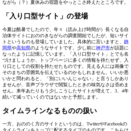
ながら（？）夏休みの宿題をやっとこさ終えたところです。
「入り口型サイト」の登場
今夏は酷暑でしたので、年々（読み上げ時間が）長くなる自
治体サイトにおののきながらの調査開始でしたが、短いサイ
トというものも登場していました。具体的に言いますと、
静
岡県
や
高知県
のようなサイトです。少し前に
神戸市
が話題に
なったように記憶しています。「入り口型サイト」とでも名
づけましょうか、トップページに多くの情報を持たせず、入
り口としての役割を持たせたものです。見える人には画像で
そのまちの雰囲気を伝えているのかもしれません。いいか悪
いかと問われると、「別にいいんじゃない」と言うしかあり
ませんが、音声ブラウザで閲覧したときの味気なさは否めま
せん。来年あたりもう少しこうしたサイトが増えて、3、4年
続いて減っていくのではないかと予想します。
タイムラインなるものの扱い
一方、おののく方のサイトというのは、TwitterやFacebookの
タイムラインをトップに配するタイプのものです。こちらは