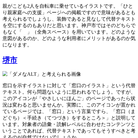
親がこども2人を自転車に乗せているイラストです。「ひと
り親家庭への支援」ページへの掲載ですので意味があるとも
考えられるでしょうし、装飾であると見なして代替テキスト
を空にするのもありだと思います。神戸市ではそのどちらで
もなく「 」（全角スペース）を用いています。どのような
意図があるのか、どのような利用者にメリットがあるのか気
になります。
堺市
窓口を示すイラストに対して「窓口のイラスト」という代替
テキスト。何ら問題ないように思われるでしょう。ですが、
このアイコンが「やさしいにほんご」のページであったら状
況は変わると思いませんか。実際に、このアイコンが置かれ
ているページでは、「窓口」という言葉ですら、「窓口（ま
どぐち）＜手続き（てつづき）をするところ＞」と説明して
います。対象者の語彙・読解レベルに合わせたコンテンツと
いうことであれば、代替テキストであってもそうすべきと考
えるのが自然ではないでしょうか。